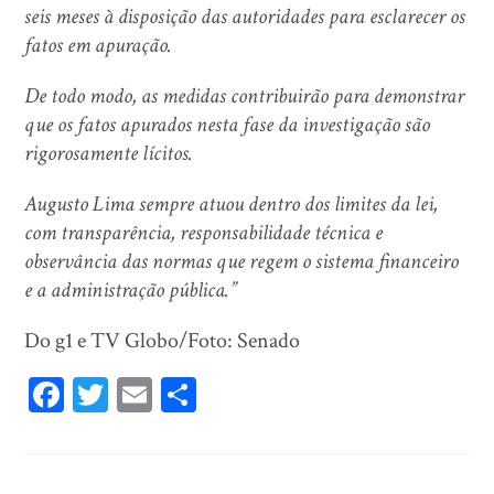
seis meses à disposição das autoridades para esclarecer os
fatos em apuração.
De todo modo, as medidas contribuirão para demonstrar
que os fatos apurados nesta fase da investigação são
rigorosamente lícitos.
Augusto Lima sempre atuou dentro dos limites da lei,
com transparência, responsabilidade técnica e
observância das normas que regem o sistema financeiro
e a administração pública.”
Do g1 e TV Globo/Foto: Senado
Fa
T
E
Sh
ce
wi
m
ar
bo
tt
ail
e