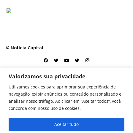
© Noticia Capital
Valorizamos sua privacidade
Contato
Home
Aviso legal
Configurações de cookies
Utilizamos cookies para aprimorar sua experiência de
Equipe
Perfil
Política de cookies
Serviços
navegação, exibir anúncios ou conteúdo personalizado e
analisar nosso tráfego. Ao clicar em “Aceitar todos”, você
concorda com nosso uso de cookies.
Aceitar tudo