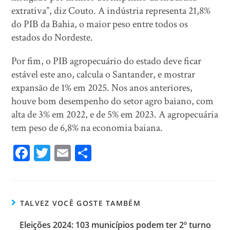
extrativa”, diz Couto. A indústria representa 21,8%
do PIB da Bahia, o maior peso entre todos os
estados do Nordeste.
Por fim, o PIB agropecuário do estado deve ficar
estável este ano, calcula o Santander, e mostrar
expansão de 1% em 2025. Nos anos anteriores,
houve bom desempenho do setor agro baiano, com
alta de 3% em 2022, e de 5% em 2023. A agropecuária
tem peso de 6,8% na economia baiana.
Fa
T
E
Sh
ce
wi
m
ar
bo
tt
ail
e
ok
er
TALVEZ VOCÊ GOSTE TAMBÉM
Eleições 2024: 103 municípios podem ter 2º turno