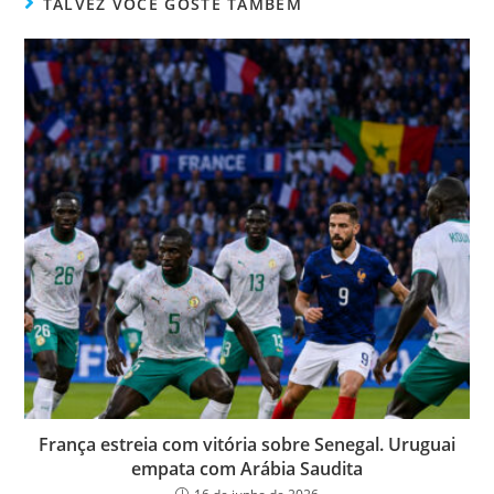
ok
er
TALVEZ VOCÊ GOSTE TAMBÉM
França estreia com vitória sobre Senegal. Uruguai
empata com Arábia Saudita