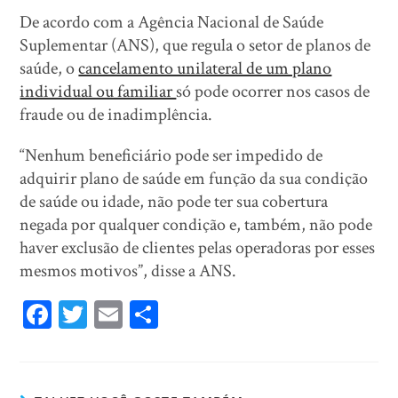
De acordo com a Agência Nacional de Saúde
Suplementar (ANS), que regula o setor de planos de
saúde, o
cancelamento unilateral de um plano
individual ou familiar
só pode ocorrer nos casos de
fraude ou de inadimplência.
“Nenhum beneficiário pode ser impedido de
adquirir plano de saúde em função da sua condição
de saúde ou idade, não pode ter sua cobertura
negada por qualquer condição e, também, não pode
haver exclusão de clientes pelas operadoras por esses
mesmos motivos”, disse a ANS.
Fa
T
E
Sh
ce
wi
m
ar
bo
tt
ail
e