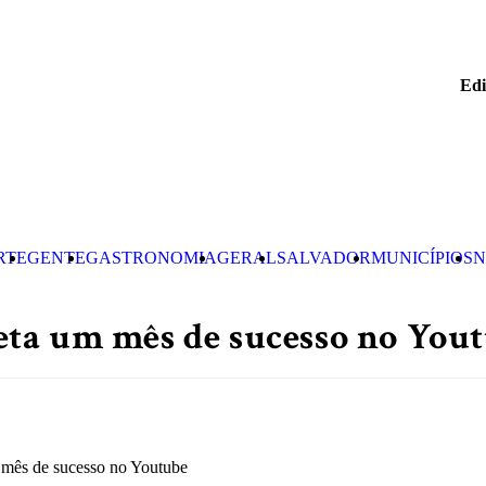
Edi
RTE
GENTE
GASTRONOMIA
GERAL
SALVADOR
MUNICÍPIOS
N
ta um mês de sucesso no You