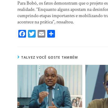
Para Bobô, os fatos demonstram que o projeto est
realidade. “Enquanto alguns apostam na desinfor
cumprindo etapas importantes e mobilizando tra
acontece na prática”, ressaltou.
Fa
T
E
Sh
ce
wi
m
ar
bo
tt
ail
e
ok
er
TALVEZ VOCÊ GOSTE TAMBÉM