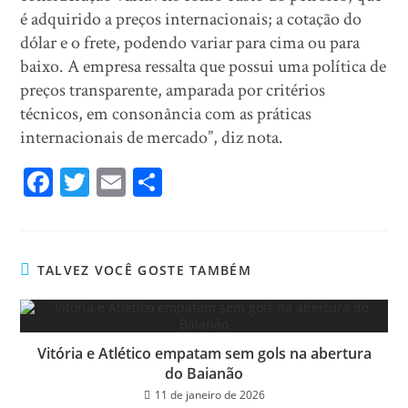
é adquirido a preços internacionais; a cotação do
dólar e o frete, podendo variar para cima ou para
baixo. A empresa ressalta que possui uma política de
preços transparente, amparada por critérios
técnicos, em consonância com as práticas
internacionais de mercado”, diz nota.
Fa
T
E
Sh
ce
wi
m
ar
bo
tt
ail
e
ok
er
TALVEZ VOCÊ GOSTE TAMBÉM
Vitória e Atlético empatam sem gols na abertura
do Baianão
11 de janeiro de 2026