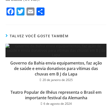
Fa
T
E
Sh
ce
wi
m
ar
bo
tt
ail
e
ok
er
TALVEZ VOCÊ GOSTE TAMBÉM
Governo da Bahia envia equipamentos, faz ação
de saúde e envia donativos para vítimas das
chuvas em B J da Lapa
20 de janeiro de 2025
Teatro Popular de Ilhéus representa o Brasil em
importante festival da Alemanha
6 de agosto de 2024