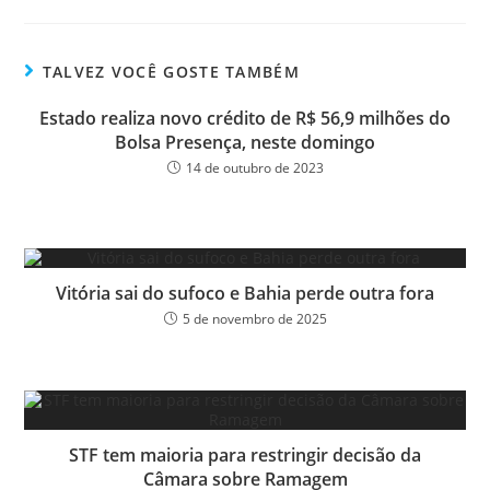
bo
tt
ail
e
ok
er
TALVEZ VOCÊ GOSTE TAMBÉM
Estado realiza novo crédito de R$ 56,9 milhões do
Bolsa Presença, neste domingo
14 de outubro de 2023
Vitória sai do sufoco e Bahia perde outra fora
5 de novembro de 2025
STF tem maioria para restringir decisão da
Câmara sobre Ramagem