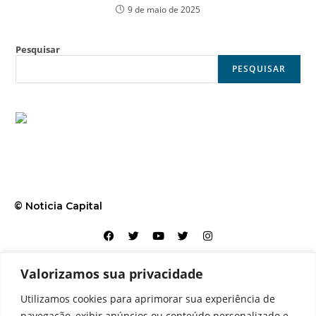
9 de maio de 2025
Pesquisar
PESQUISAR
© Noticia Capital
Valorizamos sua privacidade
Contato
Home
Aviso legal
Configurações de cookies
Utilizamos cookies para aprimorar sua experiência de
Equipe
Perfil
Política de cookies
Serviços
navegação, exibir anúncios ou conteúdo personalizado e