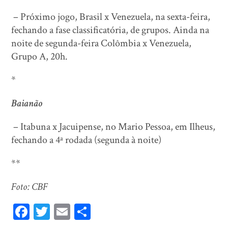
– Próximo jogo, Brasil x Venezuela, na sexta-feira,
fechando a fase classificatória, de grupos. Ainda na
noite de segunda-feira Colômbia x Venezuela,
Grupo A, 20h.
*
Baianão
– Itabuna x Jacuipense, no Mario Pessoa, em Ilheus,
fechando a 4ª rodada (segunda à noite)
**
Foto: CBF
Fa
T
E
Sh
ce
wi
m
ar