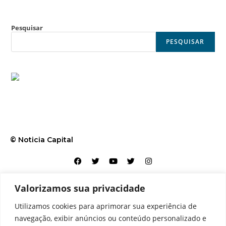
Pesquisar
PESQUISAR
© Noticia Capital
Valorizamos sua privacidade
Contato
Home
Aviso legal
Configurações de cookies
Utilizamos cookies para aprimorar sua experiência de
Equipe
Perfil
Política de cookies
Serviços
navegação, exibir anúncios ou conteúdo personalizado e