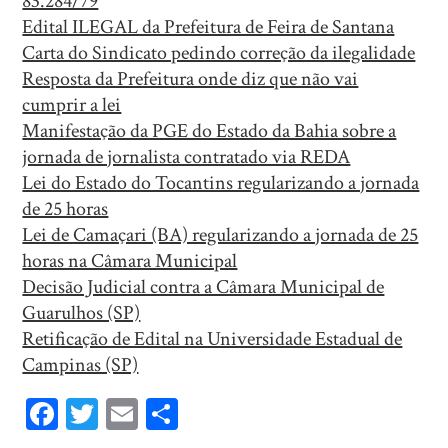
83.284/79
Edital ILEGAL da Prefeitura de Feira de Santana
Carta do Sindicato pedindo correção da ilegalidade
Resposta da Prefeitura onde diz que não vai
cumprir a lei
Manifestação da PGE do Estado da Bahia sobre a
jornada de jornalista contratado via REDA
Lei do Estado do Tocantins regularizando a jornada
de 25 horas
Lei de Camaçari (BA) regularizando a jornada de 25
horas na Câmara Municipal
Decisão Judicial contra a Câmara Municipal de
Guarulhos (SP)
Retificação de Edital na Universidade Estadual de
Campinas (SP)
Fa
T
E
Sh
ce
wi
m
ar