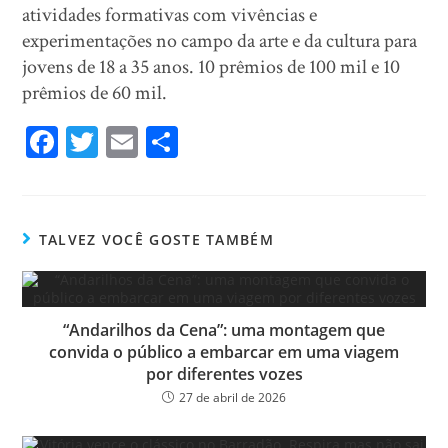
atividades formativas com vivências e
experimentações no campo da arte e da cultura para
jovens de 18 a 35 anos. 10 prêmios de 100 mil e 10
prêmios de 60 mil.
Fa
T
E
Sh
ce
wi
m
ar
bo
tt
ail
e
ok
er
TALVEZ VOCÊ GOSTE TAMBÉM
“Andarilhos da Cena”: uma montagem que
convida o público a embarcar em uma viagem
por diferentes vozes
27 de abril de 2026