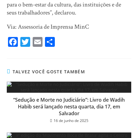
para o bem-estar da cultura, das instituições e de
seus trabalhadores”, declarou.
Via: Assessoria de Imprensa MinC
Fa
T
E
Sh
ce
wi
m
ar
bo
tt
ail
e
ok
er
TALVEZ VOCÊ GOSTE TAMBÉM
“Sedução e Morte no Judiciário”: Livro de Wadih
Habib será lançado nesta quarta, dia 17, em
Salvador
16 de junho de 2025