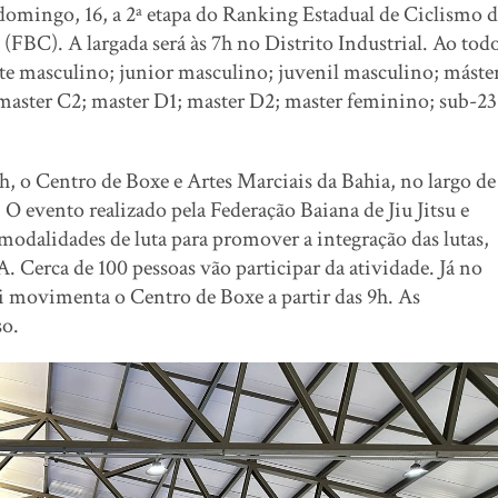
domingo, 16, a 2ª etapa do Ranking Estadual de Ciclismo 
(FBC). A largada será às 7h no Distrito Industrial. Ao tod
lite masculino; junior masculino; juvenil masculino; máste
 master C2; master D1; master D2; master feminino; sub-23
9h, o Centro de Boxe e Artes Marciais da Bahia, no largo de
 O evento realizado pela Federação Baiana de Jiu Jitsu e
dalidades de luta para promover a integração das lutas,
Cerca de 100 pessoas vão participar da atividade. Já no
movimenta o Centro de Boxe a partir das 9h. As
so.