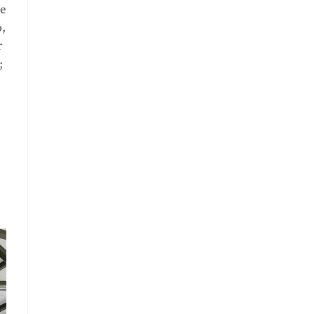
de
o,
r
;