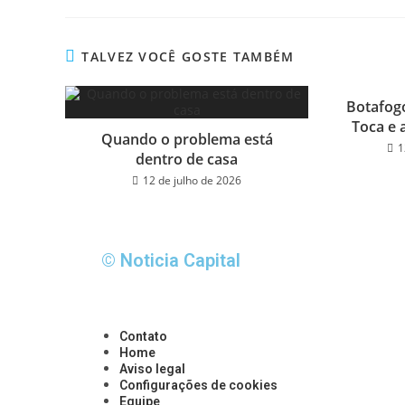
bo
tt
ail
e
ok
er
TALVEZ VOCÊ GOSTE TAMBÉM
Botafogo
Toca e 
Quando o problema está
1
dentro de casa
12 de julho de 2026
© Noticia Capital
Contato
Home
Aviso legal
Configurações de cookies
Equipe