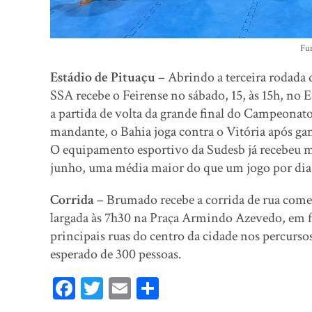
Fu
Estádio de Pituaçu –
Abrindo a terceira rodada
SSA recebe o Feirense no sábado, 15, às 15h, no
a partida de volta da grande final do Campeona
mandante, o Bahia joga contra o Vitória após ga
O equipamento esportivo da Sudesb já recebeu ma
junho, uma média maior do que um jogo por dia, 
Corrida –
Brumado recebe a corrida de rua come
largada às 7h30 na Praça Armindo Azevedo, em fr
principais ruas do centro da cidade nos percurs
esperado de 300 pessoas.
Fa
T
E
Sh
ce
wi
m
ar