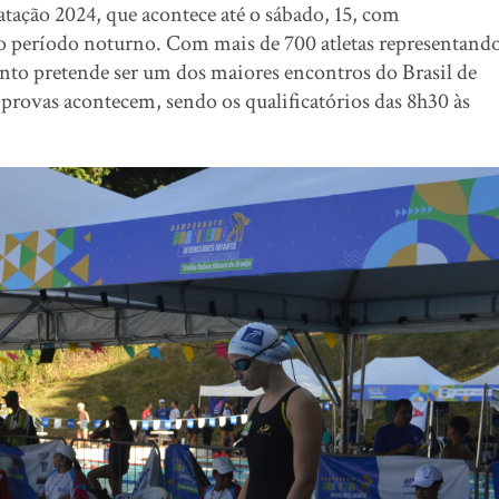
tação 2024, que acontece até o sábado, 15, com
 no período noturno. Com mais de 700 atletas representand
vento pretende ser um dos maiores encontros do Brasil de
5 provas acontecem, sendo os qualificatórios das 8h30 às