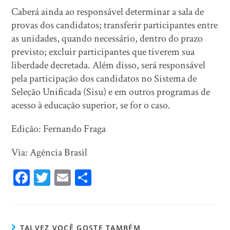
Caberá ainda ao responsável determinar a sala de
provas dos candidatos; transferir participantes entre
as unidades, quando necessário, dentro do prazo
previsto; excluir participantes que tiverem sua
liberdade decretada. Além disso, será responsável
pela participação dos candidatos no Sistema de
Seleção Unificada (Sisu) e em outros programas de
acesso à educação superior, se for o caso.
Edição: Fernando Fraga
Via: Agência Brasil
Fa
T
E
Sh
ce
wi
m
ar
bo
tt
ail
e
ok
er
TALVEZ VOCÊ GOSTE TAMBÉM