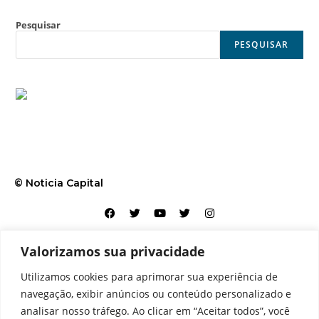
Pesquisar
PESQUISAR
© Noticia Capital
Valorizamos sua privacidade
Contato
Home
Aviso legal
Configurações de cookies
Utilizamos cookies para aprimorar sua experiência de
Equipe
Perfil
Política de cookies
Serviços
navegação, exibir anúncios ou conteúdo personalizado e
analisar nosso tráfego. Ao clicar em “Aceitar todos”, você