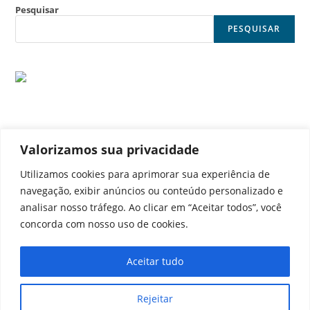
Pesquisar
PESQUISAR
Valorizamos sua privacidade
© Noticia Capital
Utilizamos cookies para aprimorar sua experiência de
navegação, exibir anúncios ou conteúdo personalizado e
analisar nosso tráfego. Ao clicar em “Aceitar todos”, você
concorda com nosso uso de cookies.
Contato
Home
Aviso legal
Configurações de cookies
Aceitar tudo
Equipe
Perfil
Política de cookies
Serviços
Rejeitar