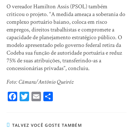
O vereador Hamilton Assis (PSOL) também
criticou o projeto. “A medida ameaça a soberania do
complexo portuário baiano, coloca em risco
empregos, direitos trabalhistas e compromete a
capacidade de planejamento estratégico público. O
modelo apresentado pelo governo federal retira da
Codeba sua função de autoridade portuária e reduz
75% de suas atribuições, transferindo-as a
concessionárias privadas”, concluiu.
Foto: Câmara/Antônio Queiróz
Fa
T
E
Sh
ce
wi
m
ar
bo
tt
ail
e
ok
er
TALVEZ VOCÊ GOSTE TAMBÉM