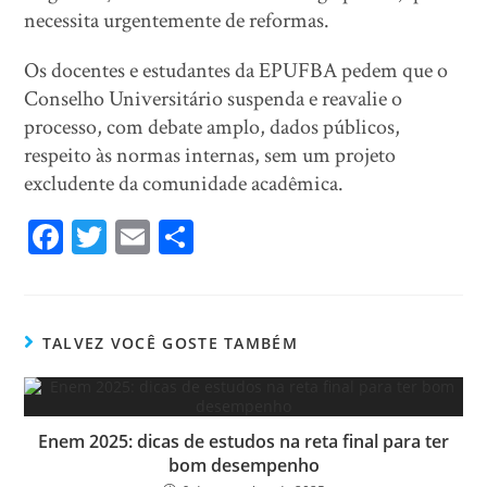
necessita urgentemente de reformas.
Os docentes e estudantes da EPUFBA pedem que o
Conselho Universitário suspenda e reavalie o
processo, com debate amplo, dados públicos,
respeito às normas internas, sem um projeto
excludente da comunidade acadêmica.
Fa
T
E
Sh
ce
wi
m
ar
bo
tt
ail
e
ok
er
TALVEZ VOCÊ GOSTE TAMBÉM
Enem 2025: dicas de estudos na reta final para ter
bom desempenho