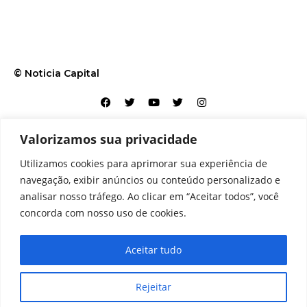
© Noticia Capital
Valorizamos sua privacidade
Contato
Home
Aviso legal
Configurações de cookies
Utilizamos cookies para aprimorar sua experiência de
Equipe
Perfil
Política de cookies
Serviços
navegação, exibir anúncios ou conteúdo personalizado e
analisar nosso tráfego. Ao clicar em “Aceitar todos”, você
concorda com nosso uso de cookies.
Aceitar tudo
Rejeitar