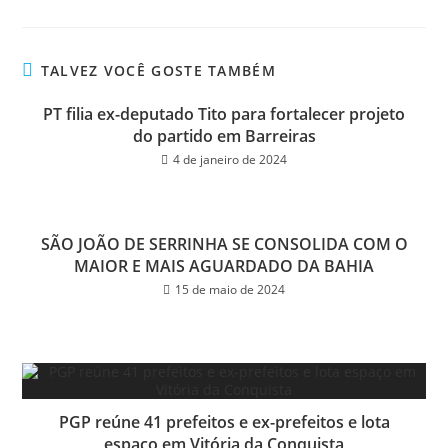
ce
wi
m
ar
bo
tt
ail
e
ok
er
TALVEZ VOCÊ GOSTE TAMBÉM
PT filia ex-deputado Tito para fortalecer projeto
do partido em Barreiras
4 de janeiro de 2024
SÃO JOÃO DE SERRINHA SE CONSOLIDA COM O
MAIOR E MAIS AGUARDADO DA BAHIA
15 de maio de 2024
PGP reúne 41 prefeitos e ex-prefeitos e lota
espaço em Vitória da Conquista