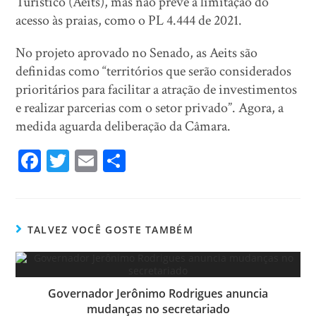
Turístico (Aeits), mas não prevê a limitação do
acesso às praias, como o PL 4.444 de 2021.
No projeto aprovado no Senado, as Aeits são
definidas como “territórios que serão considerados
prioritários para facilitar a atração de investimentos
e realizar parcerias com o setor privado”. Agora, a
medida aguarda deliberação da Câmara.
Fa
T
E
Sh
ce
wi
m
ar
bo
tt
ail
e
ok
er
TALVEZ VOCÊ GOSTE TAMBÉM
Governador Jerônimo Rodrigues anuncia
mudanças no secretariado