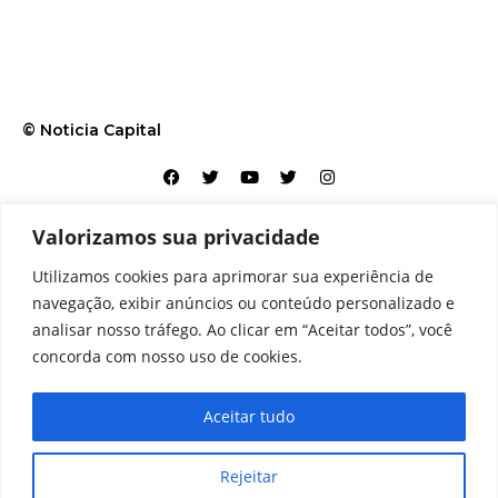
© Noticia Capital
Valorizamos sua privacidade
Contato
Home
Aviso legal
Configurações de cookies
Utilizamos cookies para aprimorar sua experiência de
Equipe
Perfil
Política de cookies
Serviços
navegação, exibir anúncios ou conteúdo personalizado e
analisar nosso tráfego. Ao clicar em “Aceitar todos”, você
concorda com nosso uso de cookies.
Aceitar tudo
Rejeitar