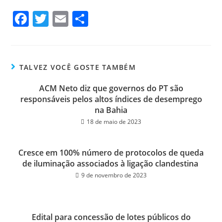
Fa
T
E
Sh
ce
wi
m
ar
bo
tt
ail
e
ok
er
TALVEZ VOCÊ GOSTE TAMBÉM
ACM Neto diz que governos do PT são
responsáveis pelos altos índices de desemprego
na Bahia
18 de maio de 2023
Cresce em 100% número de protocolos de queda
de iluminação associados à ligação clandestina
9 de novembro de 2023
Edital para concessão de lotes públicos do