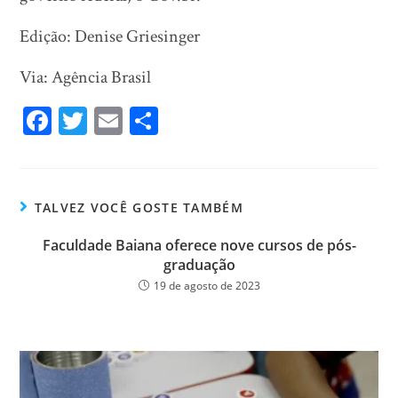
Edição: Denise Griesinger
Via: Agência Brasil
Fa
T
E
Sh
ce
wi
m
ar
bo
tt
ail
e
ok
er
TALVEZ VOCÊ GOSTE TAMBÉM
Faculdade Baiana oferece nove cursos de pós-
graduação
19 de agosto de 2023