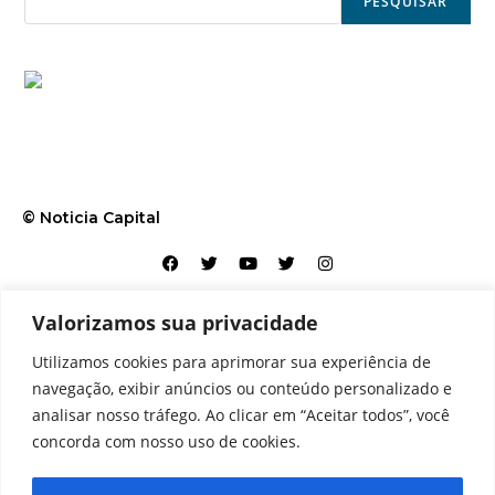
PESQUISAR
© Noticia Capital
Valorizamos sua privacidade
Contato
Home
Aviso legal
Configurações de cookies
Utilizamos cookies para aprimorar sua experiência de
Equipe
Perfil
Política de cookies
Serviços
navegação, exibir anúncios ou conteúdo personalizado e
analisar nosso tráfego. Ao clicar em “Aceitar todos”, você
concorda com nosso uso de cookies.