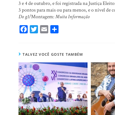
3 e 4 de outubro, e foi registrada na Justiça Ele
3 pontos para mais ou para menos, e o nível de c
Do g1
/Montagem:
Muita Informação
Fa
T
E
Sh
ce
wi
m
ar
bo
tt
ail
e
ok
er
TALVEZ VOCÊ GOSTE TAMBÉM