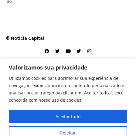
© Noticia Capital
Valorizamos sua privacidade
Contato
Home
Aviso legal
Configurações de cookies
Utilizamos cookies para aprimorar sua experiência de
Equipe
Perfil
Política de cookies
Serviços
navegação, exibir anúncios ou conteúdo personalizado e
analisar nosso tráfego. Ao clicar em “Aceitar todos”, você
concorda com nosso uso de cookies.
Aceitar tudo
Rejeitar