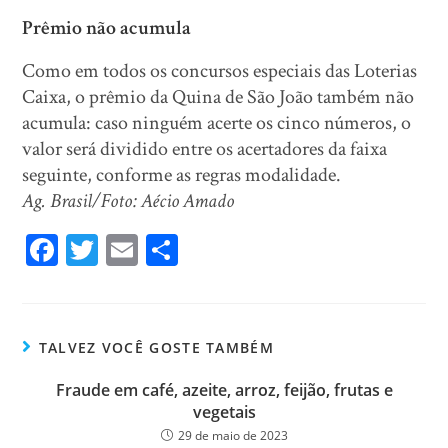
Prêmio não acumula
Como em todos os concursos especiais das Loterias
Caixa, o prêmio da Quina de São João também não
acumula: caso ninguém acerte os cinco números, o
valor será dividido entre os acertadores da faixa
seguinte, conforme as regras modalidade.
Ag. Brasil/Foto: Aécio Amado
Fa
T
E
Sh
ce
wi
m
ar
bo
tt
ail
e
ok
er
TALVEZ VOCÊ GOSTE TAMBÉM
Fraude em café, azeite, arroz, feijão, frutas e
vegetais
29 de maio de 2023