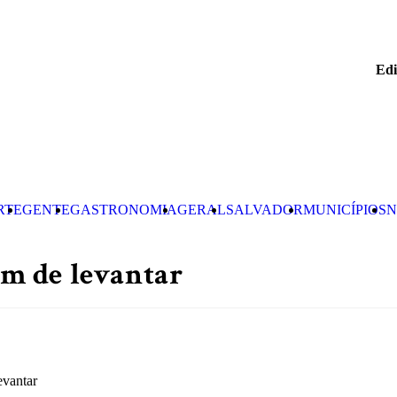
Edi
RTE
GENTE
GASTRONOMIA
GERAL
SALVADOR
MUNICÍPIOS
N
tem de levantar