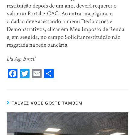
restituição depois de um ano, deverá requerer o
valor no Portal e-CAC. Ao entrar na página, o
cidadão deve acessando o menu Declarações e
Demonstrativos, clicar em Meu Imposto de Renda
e, em seguida, no campo Solicitar restituição não
resgatada na rede bancária.
Da Ag. Brasil
Fa
T
E
Sh
ce
wi
m
ar
bo
tt
ail
e
ok
er
TALVEZ VOCÊ GOSTE TAMBÉM