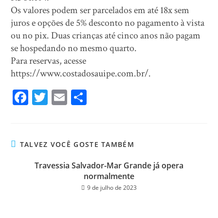
Os valores podem ser parcelados em até 18x sem
juros e opções de 5% desconto no pagamento à vista
ou no pix. Duas crianças até cinco anos não pagam
se hospedando no mesmo quarto.
Para reservas, acesse
https://www.costadosauipe.com.br/.
Fa
T
E
Sh
ce
wi
m
ar
bo
tt
ail
e
ok
er
TALVEZ VOCÊ GOSTE TAMBÉM
Travessia Salvador-Mar Grande já opera
normalmente
9 de julho de 2023