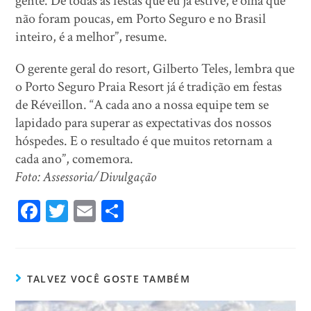
gente. De todas as festas que eu já estive, e olha que
não foram poucas, em Porto Seguro e no Brasil
inteiro, é a melhor”, resume.
O gerente geral do resort, Gilberto Teles, lembra que
o Porto Seguro Praia Resort já é tradição em festas
de Réveillon. “A cada ano a nossa equipe tem se
lapidado para superar as expectativas dos nossos
hóspedes. E o resultado é que muitos retornam a
cada ano”, comemora.
Foto: Assessoria/Divulgação
Fa
T
E
Sh
ce
wi
m
ar
bo
tt
ail
e
ok
er
TALVEZ VOCÊ GOSTE TAMBÉM