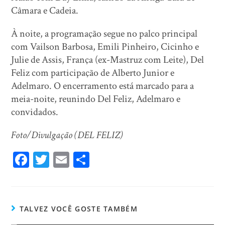
Câmara e Cadeia.
À noite, a programação segue no palco principal
com Vailson Barbosa, Emili Pinheiro, Cicinho e
Julie de Assis, França (ex-Mastruz com Leite), Del
Feliz com participação de Alberto Junior e
Adelmaro. O encerramento está marcado para a
meia-noite, reunindo Del Feliz, Adelmaro e
convidados.
Foto/Divulgação (DEL FELIZ)
Fa
T
E
Sh
ce
wi
m
ar
bo
tt
ail
e
ok
er
TALVEZ VOCÊ GOSTE TAMBÉM