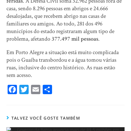
feridas
. A Defesa Civil soma
32.962 pessoas fora de
casa, sendo 8.296 pessoas em abrigos e 24.666
desalojadas, que recebem abrigo nas casas de
familiares ou amigos. Ao todo, 281 dos 496
municípios do estado registraram algum tipo de
problema, afetando
377.497 mil pessoas
.
Em Porto Alegre a situação está muito complicada
pois o Guaíba transbordou e a água tomou várias
ruas, inclusive do centro histórico. As ruas estão
sem acesso.
Fa
T
E
Sh
ce
wi
m
ar
bo
tt
ail
e
ok
er
TALVEZ VOCÊ GOSTE TAMBÉM