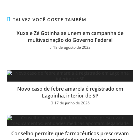
bo
tt
ail
e
ok
er
TALVEZ VOCÊ GOSTE TAMBÉM
Xuxa e Zé Gotinha se unem em campanha de
multivacinação do Governo Federal
18 de agosto de 2023
Novo caso de febre amarela é registrado em
Lagoinha, interior de SP
17 de junho de 2026
Conselho permite que farmacêuticos prescrevam