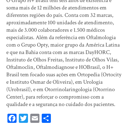
O Grupo H+ Brasil tem seis anos de existência e
soma mais de 12 milhões de atendimentos em
diferentes regiões do país. Conta com 32 marcas,
aproximadamente 100 unidades de atendimento,
mais de 3.000 colaboradores e 1.500 médicos
especialistas. Além da referência em Oftalmologia
com o Grupo Opty, maior grupo da América Latina
e que na Bahia conta com as marcas DayHORC,
Instituto de Olhos Freitas, Instituto de Olhos Vilas,
Oftalmoclin, Oftalmodiagnose e HOBrasil, o H+
Brasil tem focado suas ações em Ortopedia (Ortocity
e Instituto Osmar de Oliveira), em Urologia
(Urobrasil), e em Otorrinolaringologia (Otorrino
Center), para reforçar o compromisso com a
qualidade e a segurança no cuidado dos pacientes.
Fa
T
E
Sh
ce
wi
m
ar