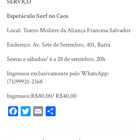
SERVIÇO
Espetáculo Surf no Caos
Local: Teatro Molière da Aliança Francesa Salvador
Endereço: Av. Sete de Setembro, 401, Barra
Sextas e sábados/ 6 a 28 de setembro, 20h
Ingressos exclusivamente pelo WhatsApp:
(71)99921-2368
Ingressos:R$80,00/ R$40,00
Fa
T
E
Sh
ce
wi
m
ar
bo
tt
ail
e