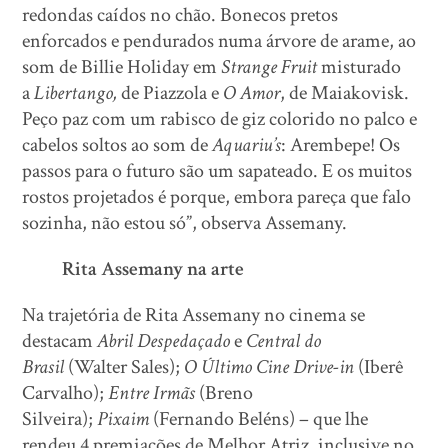
redondas caídos no chão. Bonecos pretos
enforcados e pendurados numa árvore de arame, ao
som de Billie Holiday em
Strange Fruit
misturado
a
Libertango,
de Piazzola e
O Amor
, de Maiakovisk.
Peço paz com um rabisco de giz colorido no palco e
cabelos soltos ao som de
Aquariu’s
: Arembepe! Os
passos para o futuro são um sapateado. E os muitos
rostos projetados é porque, embora pareça que falo
sozinha, não estou só”, observa Assemany.
Rita Assemany na arte
Na trajetória de Rita Assemany no cinema se
destacam
Abril Despedaçado
e
Central do
Brasil
(Walter Sales);
O Último Cine Drive-in
(Iberê
Carvalho);
Entre Irmãs
(Breno
Silveira);
Pixaim
(Fernando Beléns) – que lhe
rendeu 4 premiações de Melhor Atriz, inclusive no