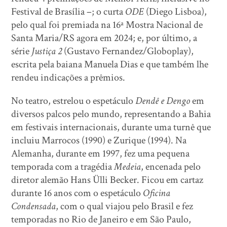
Festival de Brasília –; o curta
ODE
(Diego Lisboa),
pelo qual foi premiada na 16ª Mostra Nacional de
Santa Maria/RS agora em 2024; e, por último, a
série
Justiça 2
(Gustavo Fernandez/Globoplay),
escrita pela baiana Manuela Dias e que também lhe
rendeu indicações a prêmios.
No teatro, estrelou o espetáculo
Dendê e Dengo
em
diversos palcos pelo mundo, representando a Bahia
em festivais internacionais, durante uma turnê que
incluiu Marrocos (1990) e Zurique (1994). Na
Alemanha, durante em 1997, fez uma pequena
temporada com a tragédia
Medeia
, encenada pelo
diretor alemão Hans Ülli Becker. Ficou em cartaz
durante 16 anos com o espetáculo
Oficina
Condensada
, com o qual viajou pelo Brasil e fez
temporadas no Rio de Janeiro e em São Paulo,