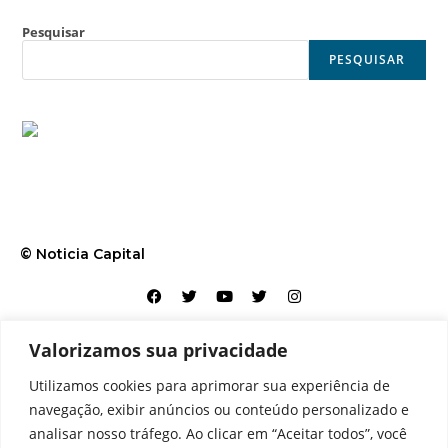
Pesquisar
PESQUISAR
© Noticia Capital
Valorizamos sua privacidade
Contato
Home
Aviso legal
Configurações de cookies
Utilizamos cookies para aprimorar sua experiência de
Equipe
Perfil
Política de cookies
Serviços
navegação, exibir anúncios ou conteúdo personalizado e
analisar nosso tráfego. Ao clicar em “Aceitar todos”, você