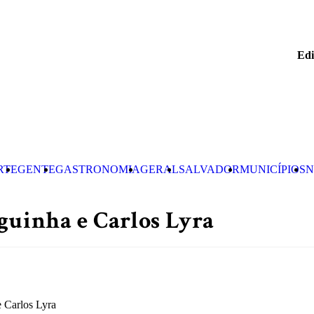
Edi
RTE
GENTE
GASTRONOMIA
GERAL
SALVADOR
MUNICÍPIOS
N
guinha e Carlos Lyra