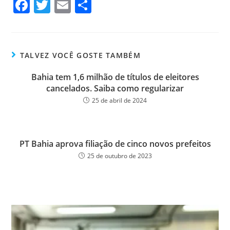
Fa
T
E
Sh
ce
wi
m
ar
bo
tt
ail
e
ok
er
TALVEZ VOCÊ GOSTE TAMBÉM
Bahia tem 1,6 milhão de títulos de eleitores
cancelados. Saiba como regularizar
25 de abril de 2024
PT Bahia aprova filiação de cinco novos prefeitos
25 de outubro de 2023