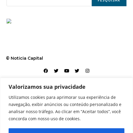
PESQUISAR
© Noticia Capital
Valorizamos sua privacidade
Contato
Home
Aviso legal
Configurações de cookies
Utilizamos cookies para aprimorar sua experiência de
Equipe
Perfil
Política de cookies
Serviços
navegação, exibir anúncios ou conteúdo personalizado e
analisar nosso tráfego. Ao clicar em “Aceitar todos”, você
concorda com nosso uso de cookies.