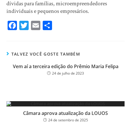
dívidas para famílias, microempreendedores
individuais e pequenos empresários.
Fa
T
E
Sh
ce
wi
m
ar
bo
tt
ail
e
ok
er
TALVEZ VOCÊ GOSTE TAMBÉM
Vem aí a terceira edição do Prêmio Maria Felipa
24 de julho de 2023
Câmara aprova atualização da LOUOS
24 de setembro de 2025