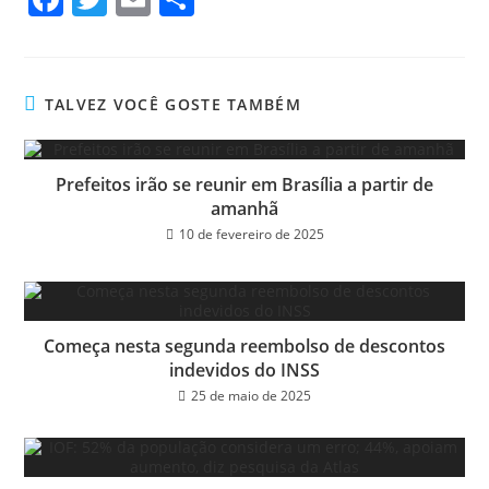
ce
wi
m
ar
bo
tt
ail
e
ok
er
TALVEZ VOCÊ GOSTE TAMBÉM
Prefeitos irão se reunir em Brasília a partir de
amanhã
10 de fevereiro de 2025
Começa nesta segunda reembolso de descontos
indevidos do INSS
25 de maio de 2025