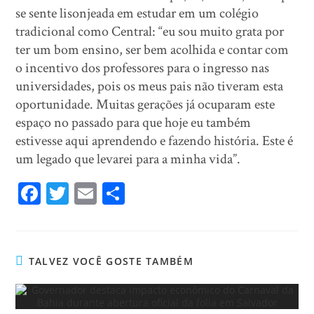
se sente lisonjeada em estudar em um colégio
tradicional como Central: “eu sou muito grata por
ter um bom ensino, ser bem acolhida e contar com
o incentivo dos professores para o ingresso nas
universidades, pois os meus pais não tiveram esta
oportunidade. Muitas gerações já ocuparam este
espaço no passado para que hoje eu também
estivesse aqui aprendendo e fazendo história. Este é
um legado que levarei para a minha vida”.
Fa
T
E
Sh
ce
wi
m
ar
bo
tt
ail
e
ok
er
TALVEZ VOCÊ GOSTE TAMBÉM