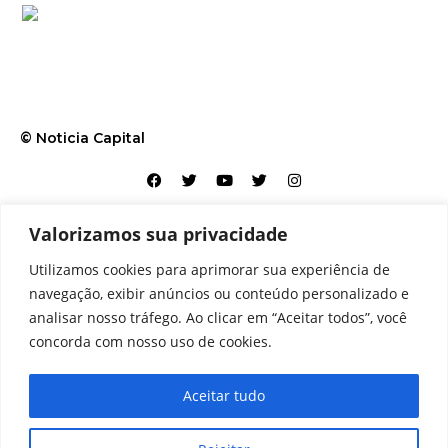
© Noticia Capital
Valorizamos sua privacidade
Contato
Home
Aviso legal
Configurações de cookies
Utilizamos cookies para aprimorar sua experiência de
Equipe
Perfil
Política de cookies
Serviços
navegação, exibir anúncios ou conteúdo personalizado e
analisar nosso tráfego. Ao clicar em “Aceitar todos”, você
concorda com nosso uso de cookies.
Aceitar tudo