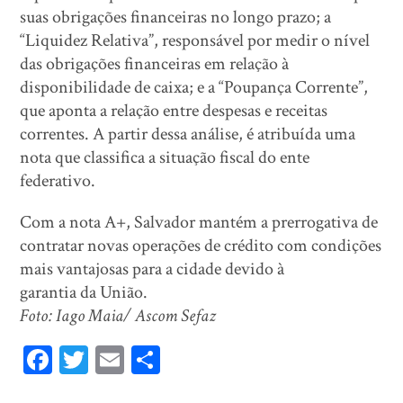
suas obrigações financeiras no longo prazo; a
“Liquidez Relativa”, responsável por medir o nível
das obrigações financeiras em relação à
disponibilidade de caixa; e a “Poupança Corrente”,
que aponta a relação entre despesas e receitas
correntes. A partir dessa análise, é atribuída uma
nota que classifica a situação fiscal do ente
federativo.
Com a nota A+, Salvador mantém a prerrogativa de
contratar novas operações de crédito com condições
mais vantajosas para a cidade devido à
garantia da União.
Foto: Iago Maia/ Ascom Sefaz
Fa
T
E
Sh
ce
wi
m
ar