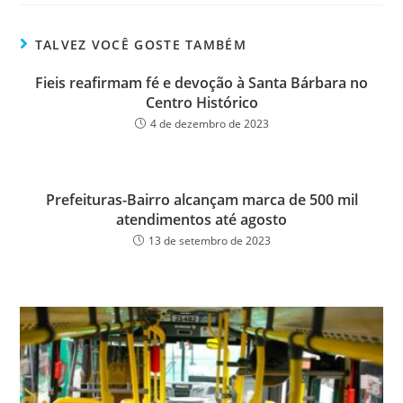
bo
tt
ail
e
ok
er
TALVEZ VOCÊ GOSTE TAMBÉM
Fieis reafirmam fé e devoção à Santa Bárbara no
Centro Histórico
4 de dezembro de 2023
Prefeituras-Bairro alcançam marca de 500 mil
atendimentos até agosto
13 de setembro de 2023