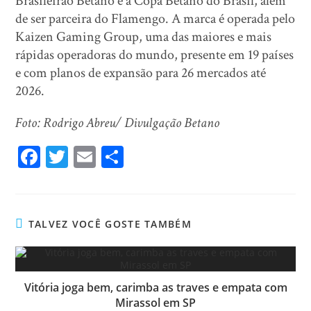
Brasileirão Betano e a Copa Betano do Brasil, além
de ser parceira do Flamengo. A marca é operada pelo
Kaizen Gaming Group, uma das maiores e mais
rápidas operadoras do mundo, presente em 19 países
e com planos de expansão para 26 mercados até
2026.
Foto: Rodrigo Abreu/ Divulgação Betano
Fa
T
E
Sh
ce
wi
m
ar
bo
tt
ail
e
ok
er
TALVEZ VOCÊ GOSTE TAMBÉM
Vitória joga bem, carimba as traves e empata com
Mirassol em SP