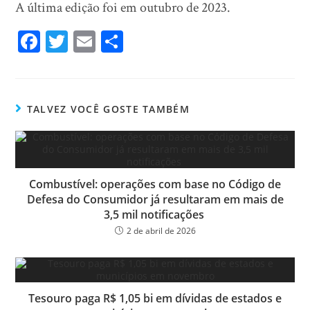
A última edição foi em outubro de 2023.
Fa
T
E
Sh
ce
wi
m
ar
bo
tt
ail
e
ok
er
TALVEZ VOCÊ GOSTE TAMBÉM
Combustível: operações com base no Código de
Defesa do Consumidor já resultaram em mais de
3,5 mil notificações
2 de abril de 2026
Tesouro paga R$ 1,05 bi em dívidas de estados e