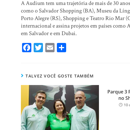
A Audium tem uma trajetória de mais de 30 anos e
como o Salvador Shopping (BA), Museu da Líng
Porto Alegre (RS), Shopping e Teatro Rio Mar (CE
internacional e assina projetos em países como 
em Salvador e em Dubai.
Fa
T
E
Sh
ce
wi
m
ar
bo
tt
ail
e
ok
er
TALVEZ VOCÊ GOSTE TAMBÉM
Parque 3 
no S
10 