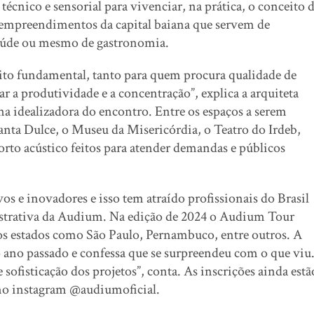
técnico e sensorial para vivenciar, na prática, o conceito 
21 empreendimentos da capital baiana que servem de
e saúde ou mesmo de gastronomia.
sito fundamental, tanto para quem procura qualidade de
 a produtividade e a concentração”, explica a arquiteta
 idealizadora do encontro. Entre os espaços a serem
anta Dulce, o Museu da Misericórdia, o Teatro do Irdeb,
rto acústico feitos para atender demandas e públicos
os e inovadores e isso tem atraído profissionais do Brasil
nistrativa da Audium. Na edição de 2024 o Audium Tour
rios estados como São Paulo, Pernambuco, entre outros. A
no ano passado e confessa que se surpreendeu com o que viu
sofisticação dos projetos”, conta. As inscrições ainda estã
 no instagram @audiumoficial.