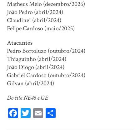
Matheus Melo (dezembro/2026)
João Pedro (abril/2024)
Claudinei (abril/2024)
Felipe Cardoso (maio/2025)
Atacantes
Pedro Bortoluzo (outubro/2024)
Thiaguinho (abril/2024)
João Diogo (abril/2024)
Gabriel Cardoso (outubro/2024)
Gilvan (abril/2024)
Do site NE45 e GE
Fa
T
E
Sh
ce
wi
m
ar
bo
tt
ail
e