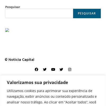
Pesquisar
PESQUISAR
© Noticia Capital
Valorizamos sua privacidade
Contato
Home
Aviso legal
Configurações de cookies
Utilizamos cookies para aprimorar sua experiência de
Equipe
Perfil
Política de cookies
Serviços
navegação, exibir anúncios ou conteúdo personalizado e
analisar nosso tráfego. Ao clicar em “Aceitar todos”, você