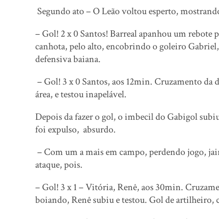
Segundo ato – O Leão voltou esperto, mostrando 
– Gol! 2 x 0 Santos! Barreal apanhou um rebote p
canhota, pelo alto, encobrindo o goleiro Gabrie
defensiva baiana.
– Gol! 3 x 0 Santos, aos 12min. Cruzamento da di
área, e testou inapelável.
Depois da fazer o gol, o imbecil do Gabigol subi
foi expulso, absurdo.
– Com um a mais em campo, perdendo jogo, jair
ataque, pois.
– Gol! 3 x 1 – Vitória, Renê, aos 30min. Cruzamen
boiando, Renê subiu e testou. Gol de artilheiro,