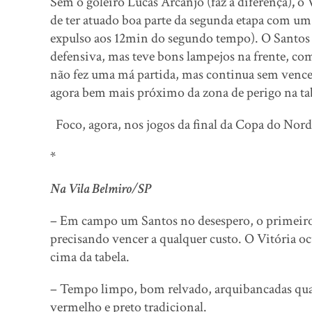
Sem o goleiro Lucas Arcanjo (faz a diferença)
,
o 
de ter atuado boa parte da segunda etapa com um j
expulso aos 12min do segundo tempo). O Santos foi
defensiva, mas teve bons lampejos na frente, c
não fez uma má partida, mas continua sem vencer 
agora bem mais próximo da zona de perigo na tab
Foco, agora, nos jogos da final da Copa do Nor
*
Na Vila Belmiro/SP
– Em campo um Santos no desespero, o primeiro 
precisando vencer a qualquer custo. O Vitória oc
cima da tabela.
– Tempo limpo, bom relvado, arquibancadas quas
vermelho e preto tradicional.