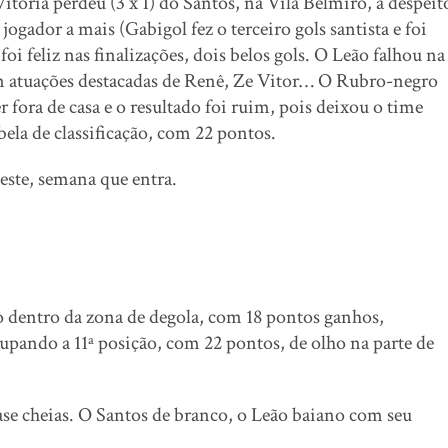
Vitória perdeu (3 x 1) do Santos, na Vila Belmiro, a despeit
ogador a mais (Gabigol fez o terceiro gols santista e foi
 feliz nas finalizações, dois belos gols. O Leão falhou na
om atuações destacadas de Renê, Ze Vitor… O Rubro-negro
fora de casa e o resultado foi ruim, pois deixou o time
ela de classificação, com 22 pontos.
deste, semana que entra.
dentro da zona de degola, com 18 pontos ganhos,
upando a 11ª posição, com 22 pontos, de olho na parte de
e cheias. O Santos de branco, o Leão baiano com seu