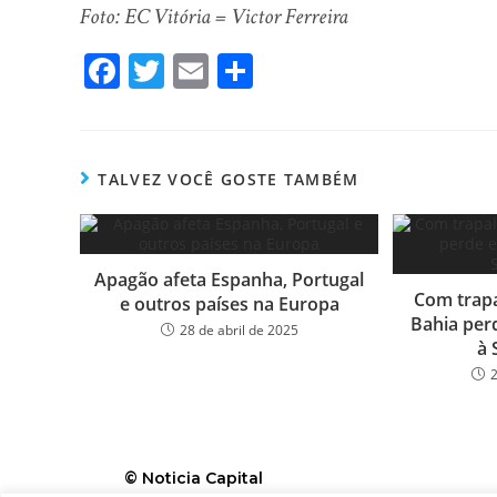
Foto: EC Vitória = Victor Ferreira
Fa
T
E
Sh
ce
wi
m
ar
bo
tt
ail
e
ok
er
TALVEZ VOCÊ GOSTE TAMBÉM
Apagão afeta Espanha, Portugal
Com trapa
e outros países na Europa
Bahia per
28 de abril de 2025
à 
© Noticia Capital