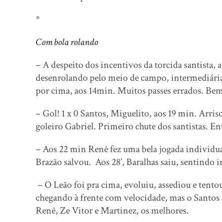
*
Com bola rolando
– A despeito dos incentivos da torcida santista, 
desenrolando pelo meio de campo, intermediárias.
por cima, aos 14min. Muitos passes errados. Be
– Gol! 1 x 0 Santos, Miguelito, aos 19 min. Arris
goleiro Gabriel. Primeiro chute dos santistas. En
– Aos 22 min Renê fez uma bela jogada individua
Brazão salvou. Aos 28’, Baralhas saiu, sentindo
– O Leão foi pra cima, evoluiu, assediou e tent
chegando à frente com velocidade, mas o Santos fo
Renê, Ze Vitor e Martinez, os melhores.