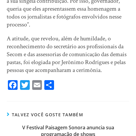
a sua singela contribuição. Por isso, governador,
queria que eles apresentassem essa homenagem a
todos os jornalistas e fotógrafos envolvidos nesse
processo”.
A atitude, que revelou, além de humildade, o
reconhecimento do secretário aos profissionais da
Secom e das assessorias de comunicação das demais
pastas, foi elogiada por Jerônimo Rodrigues e pelas
pessoas que acompanharam a cerimônia.
Fa
T
E
Sh
ce
wi
m
ar
bo
tt
ail
e
ok
er
TALVEZ VOCÊ GOSTE TAMBÉM
V Festival Paisagem Sonora anuncia sua
programação de shows