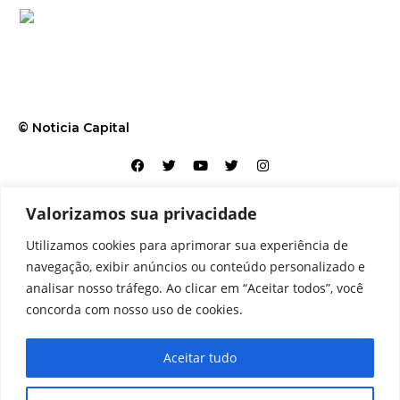
© Noticia Capital
Valorizamos sua privacidade
Contato
Home
Aviso legal
Configurações de cookies
Utilizamos cookies para aprimorar sua experiência de
Equipe
Perfil
Política de cookies
Serviços
navegação, exibir anúncios ou conteúdo personalizado e
analisar nosso tráfego. Ao clicar em “Aceitar todos”, você
concorda com nosso uso de cookies.
Aceitar tudo