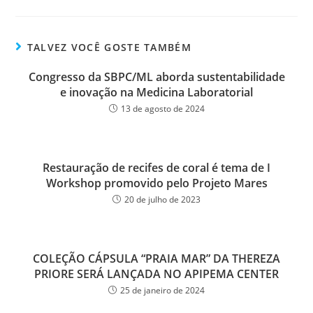
ce
wi
m
ar
bo
tt
ail
e
ok
er
TALVEZ VOCÊ GOSTE TAMBÉM
Congresso da SBPC/ML aborda sustentabilidade
e inovação na Medicina Laboratorial
13 de agosto de 2024
Restauração de recifes de coral é tema de I
Workshop promovido pelo Projeto Mares
20 de julho de 2023
COLEÇÃO CÁPSULA “PRAIA MAR” DA THEREZA
PRIORE SERÁ LANÇADA NO APIPEMA CENTER
25 de janeiro de 2024