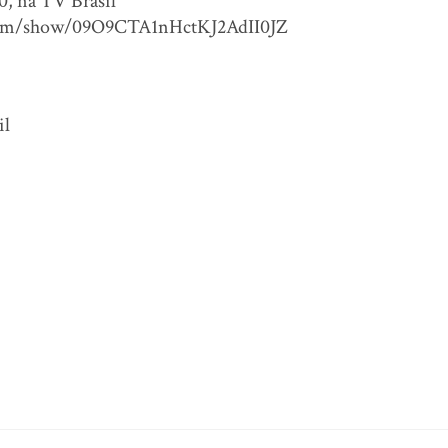
0, na TV Brasil
y.com/show/09O9CTA1nHctKJ2AdII0JZ
il