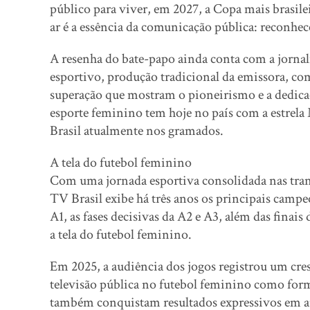
público para viver, em 2027, a Copa mais brasilei
ar é a essência da comunicação pública: reconhece
A resenha do bate-papo ainda conta com a jorna
esportivo, produção tradicional da emissora, co
superação que mostram o pioneirismo e a dedicaç
esporte feminino tem hoje no país com a estrela 
Brasil atualmente nos gramados.
A tela do futebol feminino
Com uma jornada esportiva consolidada nas tran
TV Brasil exibe há três anos os principais campe
A1, as fases decisivas da A2 e A3, além das finais 
a tela do futebol feminino.
Em 2025, a audiência dos jogos registrou um cre
televisão pública no futebol feminino como form
também conquistam resultados expressivos em au