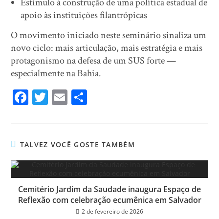
Estímulo à construção de uma política estadual de
apoio às instituições filantrópicas
O movimento iniciado neste seminário sinaliza um
novo ciclo: mais articulação, mais estratégia e mais
protagonismo na defesa de um SUS forte —
especialmente na Bahia.
Fa
T
E
Sh
ce
wi
m
ar
bo
tt
ail
e
ok
er
TALVEZ VOCÊ GOSTE TAMBÉM
Cemitério Jardim da Saudade inaugura Espaço de
Reflexão com celebração ecumênica em Salvador
2 de fevereiro de 2026