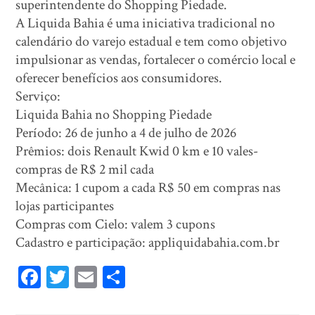
superintendente do Shopping Piedade.
A Liquida Bahia é uma iniciativa tradicional no
calendário do varejo estadual e tem como objetivo
impulsionar as vendas, fortalecer o comércio local e
oferecer benefícios aos consumidores.
Serviço:
Liquida Bahia no Shopping Piedade
Período: 26 de junho a 4 de julho de 2026
Prêmios: dois Renault Kwid 0 km e 10 vales-
compras de R$ 2 mil cada
Mecânica: 1 cupom a cada R$ 50 em compras nas
lojas participantes
Compras com Cielo: valem 3 cupons
Cadastro e participação: appliquidabahia.com.br
Fa
T
E
Sh
ce
wi
m
ar