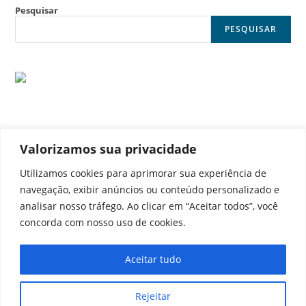
Pesquisar
PESQUISAR
Valorizamos sua privacidade
© Noticia Capital
Utilizamos cookies para aprimorar sua experiência de
navegação, exibir anúncios ou conteúdo personalizado e
analisar nosso tráfego. Ao clicar em “Aceitar todos”, você
concorda com nosso uso de cookies.
Contato
Home
Aviso legal
Configurações de cookies
Aceitar tudo
Equipe
Perfil
Política de cookies
Serviços
Rejeitar