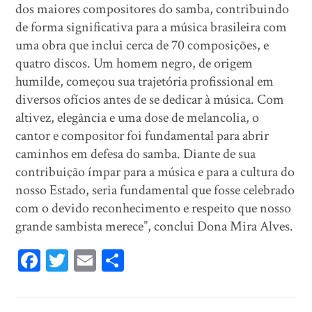
dos maiores compositores do samba, contribuindo
de forma significativa para a música brasileira com
uma obra que inclui cerca de 70 composições, e
quatro discos. Um homem negro, de origem
humilde, começou sua trajetória profissional em
diversos ofícios antes de se dedicar à música. Com
altivez, elegância e uma dose de melancolia, o
cantor e compositor foi fundamental para abrir
caminhos em defesa do samba. Diante de sua
contribuição ímpar para a música e para a cultura do
nosso Estado, seria fundamental que fosse celebrado
com o devido reconhecimento e respeito que nosso
grande sambista merece”, conclui Dona Mira Alves.
Fa
T
E
Sh
ce
wi
m
ar
bo
tt
ail
e