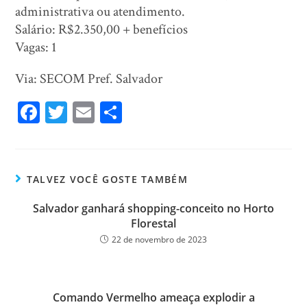
administrativa ou atendimento.
Salário: R$2.350,00 + benefícios
Vagas: 1
Via: SECOM Pref. Salvador
Fa
T
E
Sh
ce
wi
m
ar
bo
tt
ail
e
ok
er
TALVEZ VOCÊ GOSTE TAMBÉM
Salvador ganhará shopping-conceito no Horto
Florestal
22 de novembro de 2023
Comando Vermelho ameaça explodir a