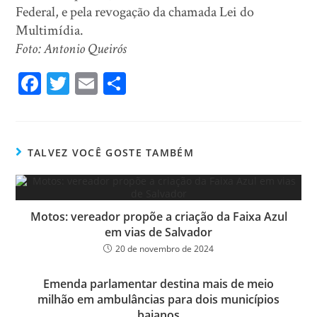
Federal, e pela revogação da chamada Lei do
Multimídia.
Foto: Antonio Queirós
Fa
T
E
Sh
ce
wi
m
ar
bo
tt
ail
e
ok
er
TALVEZ VOCÊ GOSTE TAMBÉM
Motos: vereador propõe a criação da Faixa Azul
em vias de Salvador
20 de novembro de 2024
Emenda parlamentar destina mais de meio
milhão em ambulâncias para dois municípios
baianos