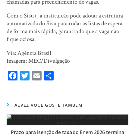
chamadas para preenchimento de vagas.
Com o Sisu+, a instituição pode adotar a estrutura
automatizada do Sisu para rodar as listas de espera
de forma mais rápida, garantindo que a vaga não
fique ociosa.
Via: Agência Brasil
Imagem: MEC/Divulgação
Fa
T
E
Sh
ce
wi
m
ar
bo
tt
ail
e
ok
er
TALVEZ VOCÊ GOSTE TAMBÉM
Prazo para isenção de taxa do Enem 2026 termina