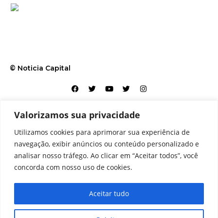
© Noticia Capital
Valorizamos sua privacidade
Contato
Home
Aviso legal
Configurações de cookies
Utilizamos cookies para aprimorar sua experiência de
Equipe
Perfil
Política de cookies
Serviços
navegação, exibir anúncios ou conteúdo personalizado e
analisar nosso tráfego. Ao clicar em “Aceitar todos”, você
concorda com nosso uso de cookies.
Aceitar tudo