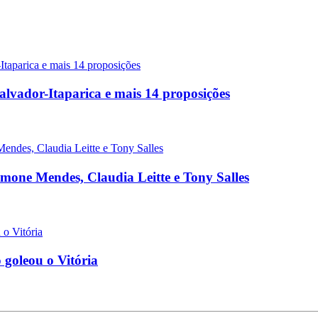
lvador-Itaparica e mais 14 proposições
Simone Mendes, Claudia Leitte e Tony Salles
 goleou o Vitória